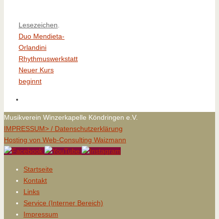
Lesezeichen
.
Duo Mendieta-
Orlandini
Rhythmuswerkstatt
Neuer Kurs
beginnt
Musikverein Winzerkapelle Köndringen e.V.
IMPRESSUM> /
Datenschutzerklärung
Hosting von
Web-Consulting Waizmann
Startseite
Kontakt
Links
Service (Interner Bereich)
Impressum