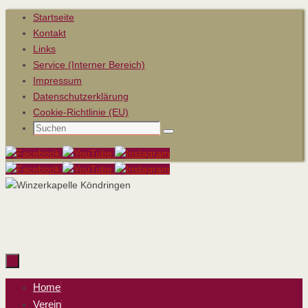
Zum
Startseite
Inhalt
Kontakt
springen
Links
Service (Interner Bereich)
Impressum
Datenschutzerklärung
Cookie-Richtlinie (EU)
Suchen
Suchen
nach:
Zum
Home
Inhalt
Verein