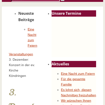
Suchen
nach:
Neueste
Unsere Termine
Beiträge
Eine
Nacht
zum
Feiern
Start
Veranstaltungen
3. Dezember:
Aktuelles
Konzert in der ev.
Kirche
Eine Nacht zum Feiern
Köndringen
Für die gesamte
Familie
3.
Es lohnt sich, diesen
Nachmittag freizuhalten
Wir wünschen Ihnen